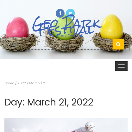
Geo Park
Festival
GeoPark Festival
Search
for:
Toggle
navigat
Home
/
2022
/
March
/
21
Day:
March 21, 2022