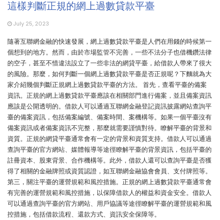
這樣判斷正規的網上過數貸款平臺
July 25, 2023
隨著互聯網金融的快速發展，網上過數貸款平臺是人們在用錢的時候第一
個想到的地方。然而，由於市場監管不完善，一些不法分子也借機鑽法律
的空子，甚至不惜違法設立了一些非法的網貸平臺，給借款人帶來了很大
的風險。那麼，如何判斷一個網上過數貸款平臺是否正規呢？下麵就為大
家介紹幾個判斷正規網上過數貸款平臺的方法。 首先，查看平臺的備案
資訊。正規的網上過數貸款平臺應該在相關部門進行備案，並且備案資訊
應該是公開透明的。借款人可以通過互聯網金融登記資訊披露網站查詢平
臺的備案資訊，包括備案編號、備案時間、案機構等。如果一個平臺沒有
備案資訊或者備案資訊不完整，那麼就需要謹慎對待。瞭解平臺的背景和
資質。正規的網貸平臺通常會有一定的背景和資質支持。借款人可以通過
查詢平臺的官方網站、媒體報導等途徑瞭解平臺的背景資訊，包括平臺的
註冊資本、股東背景、合作機構等。此外，借款人還可以查詢平臺是否獲
得了相關的金融牌照或資質認證，如互聯網金融協會會員、支付牌照等。
第三，關注平臺的運營規範和風控措施。正規的網上過數貸款平臺通常會
有完善的運營規範和風控措施，以保障借款人的權益和資金安全。借款人
可以通過查詢平臺的官方網站、用戶協議等途徑瞭解平臺的運營規範和風
控措施，包括借款流程、還款方式、資訊安全保障等。