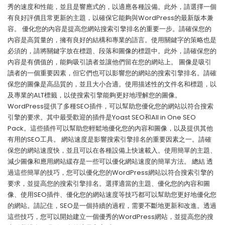
秀的速度和性能，並且是響應式的，以適應各種設備。此外，請選擇一個
有良好評價且常更新的主題，以確保它能夠與WordPress的最新版本兼
容。 優化您的內容是提高您網站搜索引擎排名的重要一步。請確保您的
內容是高質量的，擁有良好的結構和專業的語言。使用關鍵字的策略也是
必須的，請將關鍵字放在標題、段落和圖像的標題中。此外，請確保您的
內容是有價值的，能夠吸引讀者並讓他們留在您的網站上。 圖像是吸引
讀者的一個重要因素，但它們也可以影響您的網站的搜索引擎排名。請確
保您的圖像是高品質的，並且大小合適。使用描述性的文件名和標題，以
及專業的ALT標籤，以使搜索引擎能夠更好地理解您的圖像。
WordPress提供了多種SEO插件，可以幫助您優化您的網站以符合搜索
引擎的要求。其中最受歡迎的插件是Yoast SEO和All in One SEO
Pack。這些插件可以幫助您輕鬆地優化您的內容和圖像，以及提供其他
有用的SEO工具。 網站速度是影響搜索引擎排名的重要因素之一。請確
保您的網站速度快，並且可以在各種設備上快速載入。使用簡單的主題、
減少圖像和應用網站緩存是一些可以優化網站速度的簡單方法。 總結 透
過這些簡單的技巧，您可以優化您的WordPress網站以符合搜索引擎的
要求，並提高您的搜索引擎排名。選擇適當的主題、優化您的內容和圖
像、使用SEO插件、優化您的網站速度等技巧都可以幫助您更好地優化您
的網站。請記住，SEO是一個持續的過程，需要不斷地更新和改進。透過
這些技巧，您可以開始建立一個優秀的WordPress網站，並提高您的搜