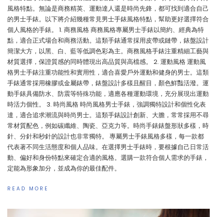
風格特點。無論是商務精英、運動達人還是時尚先鋒，都可找到適合自己
的男士手錶。以下將介紹幾種常見男士手錶風格特點，幫助更好選擇符合
個人風格的手錶。 1. 商務風格 商務風格專屬男士手錶以簡約、經典為特
點，適合正式場合和商務活動。這類手錶通常採用皮帶或鏈帶，錶盤設計
簡潔大方，以黑、白、藍等低調色彩為主。商務風格手錶注重精細工藝與
材質選擇，保證質感的同時體現出高品質與高檔感。 2. 運動風格 運動風
格男士手錶注重功能性和實用性，適合喜愛戶外運動和健身的男士。這類
手錶通常採用橡膠或金屬錶帶，錶盤設計多樣且醒目，顏色鮮豔活潑。運
動手錶具備防水、防震等特殊功能，適應各種運動環境，充分展現出運動
時活力個性。 3. 時尚風格 時尚風格男士手錶，強調獨特設計和個性化表
達，適合追求潮流與時尚男士。這類手錶設計創新、大膽，常常採用不尋
常材質配色，例如碳纖維、陶瓷、亞克力等。時尚手錶錶盤形狀多樣，時
針、分針和秒針的設計也非常獨特。 專屬男士手錶風格多樣，每一款都
代表著不同生活態度和個人品味。在選擇男士手錶時，要根據自己日常活
動、偏好和身份特點來確定合適的風格。選購一款符合個人需求的手錶，
定能為形象加分，並成為你的最佳配件。
READ MORE