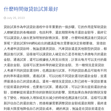
什麼時間做貸款試算最好
July 25, 2023
貸款試算作為申請貸款過程中非常重要的一個步驟。它的作用是幫助貸款
人瞭解貸款的各種細節，包括利率、還款期限和每月還款金額等，最終它
可以讓貸款人做出更加明智的財務決策。那麼，什麼時候應該進行貸款試
算呢？貸款試算591網站給出的建議是每次需要做決定前都要做。 當借款
人考慮申請貸款時，無論是購房貸款、汽車貸款還是其他類型的貸款，都
應該進行試算。這樣做可以讓貸款人確定自己是否有能力承擔每月的還款
金額。通過試算，還可以根據收入和支出情況，計算出每月可以支付的最
大還款金額。這樣可以更加科學的確定貸款金額。 另一種情況是當貸款
人考慮不同的貸款選項時，也應該進行試算。不同的貸款產品可能有不同
的利率和還款期限。通過試算，可以比較不同貸款選項的還款金額，並選
擇最適合自己的貸款產品。還有一種情況是貸款人對已經有一筆貸款要進
行提前還款的時候，也要進行試算。通過試算，可以計算出提前還款的金
額，並瞭解提前還款對你的財務狀況的影響。當然如果自身的財務狀況發
生了變化，例如收入增加或支出減少的時候也應該進行試算。這樣可以重
新評估自己的還款能力，然後根據需要調整貸款金額或還款期限，最終達
到最大限度地降低自己的貸款成本。 總的來說，無論是在貸款前還是在