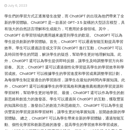
July 6, 2023
學生們的學習方式正逐漸發生改變，而 ChatGPT 的出現為他們帶來了全
新的學習體驗。ChatGPT 是一款基於 GPT-3.5 架構的大型語言模型，具
有強大的自然語言理解和生成能力，可應用於多個領域。其中，
ChatGPT 在學習領域的應用越來越受到學生的歡迎。 ChatGPT 可以為
學生提供創新的學習體驗。首先，ChatGPT 可以通過智能互動提高學習
效率。學生可以通過語音或文字與 ChatGPT 進行互動，ChatGPT 可以
及時回答學生的問題，解決學生的疑惑，幫助學生更好地理解知識。此
外，ChatGPT 還可以為學生提供即時反饋，讓學生及時調整學習方向和
節奏。 其次，ChatGPT 還可以通過個性化學習提高學生的學習效率和學
習成效。ChatGPT 可以根據學生的學習進度和學習成果調整學習計劃，
為每個學生制定最適合的學習路徑，讓學生在最短的時間內掌握知識。此
外，ChatGPT 還可以根據學生的學習風格和興趣推薦相應的學習資源和
學習材料，幫助學生更好地學習。 最後，ChatGPT 還可以作為學生的創
新思維和創造力的激發器。學生可以通過與 ChatGPT 的互動，獲取豐富
的知識和信息，激發自己的創造力和思維能力。ChatGPT 可以為學生提
供豐富的學習資源和學習材料，讓學生更好地掌握知識，並開啟創新的學
習體驗。 總之，ChatGPT 可以為學生帶來全新的學習體驗，通過智能互
動、個性化學習和創新思維的激發，提高學生的學習效率和學習成效。