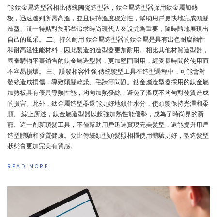
能 鈦金屬造型器相比傳統陶瓷造型器，鈦金屬造型器採用鈦金屬加熱
板，迅速達到所需高溫，並且保持溫度穩定性，幫助用戶更快地完成頭髮
造型。這一特點對於那些追求時尚現代人來說尤為重要，隨時隨地展現出
自己的風采。 二、持久耐用 鈦金屬造型器的鈦金屬是具有出色耐腐蝕性
和耐高溫性能材料，因此製造的造型器更加耐用。相比其他材質造型器，
國泰購物平臺銷售的鈦金屬造型器，更加堅固耐用，經受長時間的使用而
不容易損壞。 三、護發相容性強 傳統髮型工具在造型過程中，可能會對
發絲造成損傷，導致頭髮乾燥、毛躁等問題。鈦金屬造型器採用的鈦金屬
加熱板具有優異導熱性能，均勻加熱發絲，避免了溫度不均勻對發質造成
的損害。此外，鈦金屬造型器還能更好地鎖住水分，使頭髮保持光澤和柔
順。 綜上所述，鈦金屬造型器以超強加熱性能優勢，成為了時尚界的新
寵。這一創新頭髮工具，不僅幫助用戶迅速實現完美髮型，還能提升用戶
造型體驗和發質健康。要比傳統類型頭髮照相機使用體驗更好，塑造髮型
狀態會更加完美有質感。
READ MORE