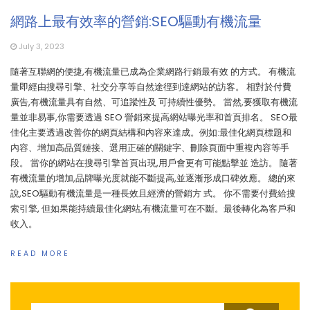
網路上最有效率的營銷:SEO驅動有機流量
July 3, 2023
隨著互聯網的便捷,有機流量已成為企業網路行銷最有效 的方式。 有機流
量即經由搜尋引擎、社交分享等自然途徑到達網站的訪客。 相對於付費
廣告,有機流量具有自然、可追蹤性及 可持續性優勢。 當然,要獲取有機流
量並非易事,你需要透過 SEO 營銷來提高網站曝光率和首頁排名。 SEO最
佳化主要透過改善你的網頁結構和內容來達成。例如:最佳化網頁標題和
內容、增加高品質鏈接、選用正確的關鍵字、刪除頁面中重複內容等手
段。 當你的網站在搜尋引擎首頁出現,用戶會更有可能點擊並 造訪。 隨著
有機流量的增加,品牌曝光度就能不斷提高,並逐漸形成口碑效應。 總的來
說,SEO驅動有機流量是一種長效且經濟的營銷方 式。 你不需要付費給搜
索引擎, 但如果能持續最佳化網站,有機流量可在不斷。最後轉化為客戶和
收入。
READ MORE
Search