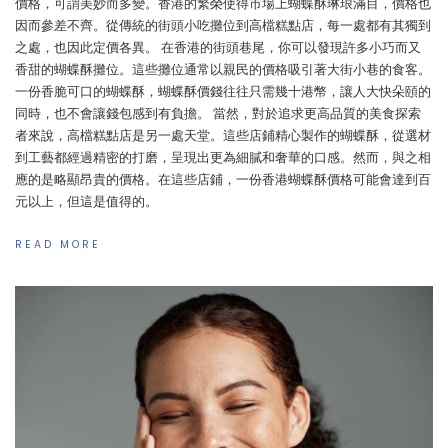
價格，可謂美妙而多變。香港的繁榮使得市場上蝴蝶酥琳琅滿目，價格也
因而參差不齊。從傳統的街頭小吃攤位到高檔糕點店，每一處都有其獨到
之處，也因此定價各異。 在香港的街頭巷尾，你可以發現許多小巧而又
香甜的蝴蝶酥攤位。這些攤位通常以親民的價格吸引著大街小巷的食客。
一份香脆可口的蝴蝶酥，蝴蝶酥價錢往往只需幾十港幣，讓人大快朵頤的
同時，也不會讓錢包感到有負擔。 當然，對於追求更高品質的美食探索
者來說，高檔糕點店是另一處天堂。這些店鋪精心製作的蝴蝶酥，從選材
到工藝都經過精密的打磨，呈現出更為細膩和奢華的口感。然而，與之相
應的是略顯昂貴的價格。在這些店鋪，一份香港蝴蝶酥價格可能會達到百
元以上，但這是值得的。
READ MORE