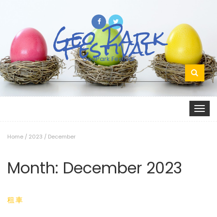
Geo Park
Festival
GeoPark Festival
Search
for:
Toggle
navigat
Home
/
2023
/
December
Month:
December 2023
租車