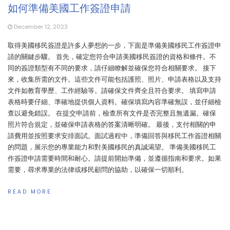
如何準備美國工作簽證申請
December 12, 2023
取得美國移民簽證是許多人夢想的一步，下面是準備美國移民工作簽證申
請的關鍵步驟。 首先，確定您符合申請美國移民簽證的資格和條件。不
同的簽證類型有不同的要求，請仔細瞭解並確保您符合相關要求。 接下
來，收集所需的文件。這些文件可能包括護照、照片、申請表格以及支持
文件如教育學歷、工作經驗等。請確保文件齊全且符合要求。 填寫申請
表格時要仔細、準確地提供個人資料。確保填寫內容準確無誤，並仔細檢
查以避免錯誤。 在提交申請前，檢查所有文件是否完整且無遺漏。確保
照片符合規定，並確保申請表格的答案清晰明確。 最後，支付相關的申
請費用並按照要求安排面試。面試過程中，準備回答與移民工作簽證相關
的問題，展示您的專業能力和對美國移民的真誠渴望。 準備美國移民工
作簽證申請需要時間和耐心。請提前開始準備，並遵循指南和要求。如果
需要，尋求專業的法律或移民顧問的協助，以確保一切順利。
READ MORE