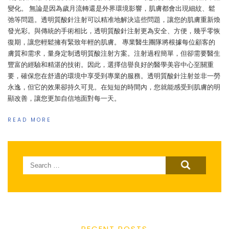
變化。 無論是因為歲月流轉還是外界環境影響，肌膚都會出現細紋、鬆
弛等問題。透明質酸針注射可以精准地解決這些問題，讓您的肌膚重新煥
發光彩。與傳統的手術相比，透明質酸針注射更為安全、方便，幾乎零恢
復期，讓您輕鬆擁有緊致年輕的肌膚。 專業醫生團隊將根據每位顧客的
膚質和需求，量身定制透明質酸注射方案。注射過程簡單，但卻需要醫生
豐富的經驗和精湛的技術。因此，選擇信譽良好的醫學美容中心至關重
要，確保您在舒適的環境中享受到專業的服務。透明質酸針注射並非一勞
永逸，但它的效果卻持久可見。在短短的時間內，您就能感受到肌膚的明
顯改善，讓您更加自信地面對每一天。
READ MORE
Search
for:
RECENT POSTS