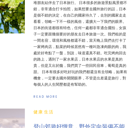
堆朋友結伴去了日本旅行。 日本很多的旅遊景點風景都不
錯，非常適合打卡拍照，如果想要去國外旅行的話，日本
是個不錯的決定，在自己的國家待久了，去別的國家走走
看看，領略一下不一樣的風俗，還擴大一下我們的眼界。
日本的街道都很有特色，任何一處都非常適合擺拍，女孩
子一定要跟幾個要好的朋友去日本旅遊一次。我們租的是
一間名宿，環境和風格都還不錯，當天晚上我們去打卡了
一家烤肉店，點菜的時候居然有一種叫急凍肉眼的肉，我
處於好奇點了一盤，別說，味道還真不錯。吃完烤肉回去
的路上，遇到了一家水果店，日本水果店的水果是真的
貴，但是又出於饞，我們買了一些回民宿車，葡萄是真的
甜。 日本有很多好吃好玩的我們都還沒有去領略，如果有
機會，一定要去國外開開眼界，不管是出差還是旅行，對
每個人的人生閱歷都是有幫助的。
READ MORE
健康
生活
登山郊遊好愜意，野外定向裝備不能