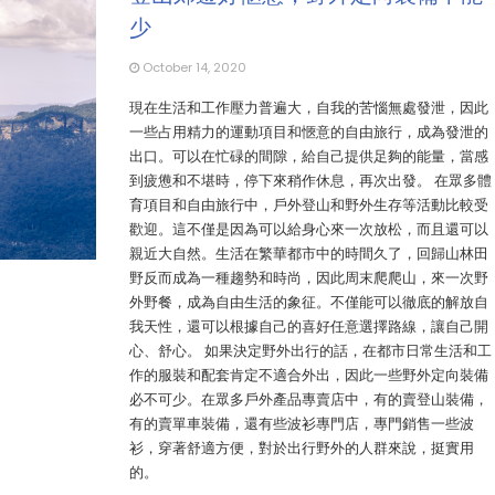
少
October 14, 2020
現在生活和工作壓力普遍大，自我的苦惱無處發泄，因此
一些占用精力的運動項目和愜意的自由旅行，成為發泄的
出口。可以在忙碌的間隙，給自己提供足夠的能量，當感
到疲憊和不堪時，停下來稍作休息，再次出發。 在眾多體
育項目和自由旅行中，戶外登山和野外生存等活動比較受
歡迎。這不僅是因為可以給身心來一次放松，而且還可以
親近大自然。生活在繁華都市中的時間久了，回歸山林田
野反而成為一種趨勢和時尚，因此周末爬爬山，來一次野
外野餐，成為自由生活的象征。不僅能可以徹底的解放自
我天性，還可以根據自己的喜好任意選擇路線，讓自己開
心、舒心。 如果決定野外出行的話，在都市日常生活和工
作的服裝和配套肯定不適合外出，因此一些野外定向裝備
必不可少。在眾多戶外產品專賣店中，有的賣登山裝備，
有的賣單車裝備，還有些波衫專門店，專門銷售一些波
衫，穿著舒適方便，對於出行野外的人群來說，挺實用
的。