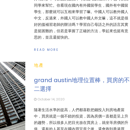
同學來幫忙。你看現在國內有外國留學生，國外有中國留
學生，那麼就可以互相來學習了嘛。中國人可以教外國人
中文，反過來，外國人可以教中國人外文嘛，這不就是很
好的搵補習老師的辦法嗎？學習自己母語之外的語言其實
是挺困難的，但若是掌握了正確的方法，學起來也挺有意
思的，並且還挺快的。
READ MORE
地產
grand austin地理位置棒，買房的不
二選擇
October 14, 2020
隨著生活水準的提高，人們都喜歡把錢投入到房地產當
中，買房就是一個不錯的投資，因為房價一直都是呈上升
的趨勢，所以很多人把目光放在買房上，就坐等房價的升
值。還有的人甚至在國內買完房之後，還會跑到香港買