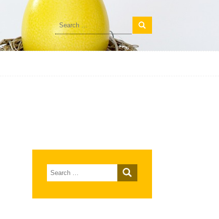
Search
for:
Search
for: