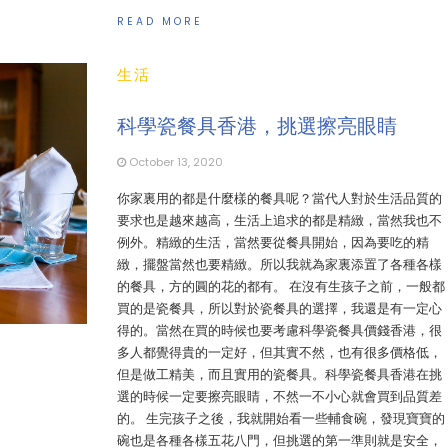
READ MORE
生活
科學瓷餐具香港，挑選擦亮眼睛
October 13, 2020
你家裏用的都是什麼樣的餐具呢？當代人對於生活品質的
要求也是越來越高，生活上追求的都是精緻，當然我也不
例外。精緻的生活，當然要從餐具開始，因為要吃的精
緻，擺盤當然也要精緻。所以我就為家裏添置了各種各樣
的餐具，方的圓的花的都有。 在沒有生孩子之前，一般都
買的是瓷餐具，所以對於瓷餐具的選擇，我還是有一定心
得的。當然在買的時候也要考慮科學瓷餐具價錢香港，很
多人都覺得貴的一定好，但其實不然，也有很多價格低，
但是做工精美，而且實用的瓷餐具。科學瓷餐具香港在挑
選的時候一定要擦亮眼睛，不然一不小心就會買到品質差
的。 生完孩子之後，我就開始看一些輔食碗，發現寶寶的
碗也是各種各樣五花八門，但挑選的第一準則就是安全，