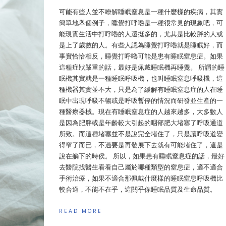
可能有些人並不瞭解睡眠窒息是一種什麼樣的疾病，其實
簡單地舉個例子，睡覺打呼嚕是一種很常見的現象吧，可
能現實生活中打呼嚕的人還挺多的，尤其是比較胖的人或
是上了歲數的人。有些人認為睡覺打呼嚕就是睡眠好，而
事實恰恰相反，睡覺打呼嚕可能是患有睡眠窒息症。如果
這種症狀嚴重的話，最好是佩戴睡眠機再睡覺。 所謂的睡
眠機其實就是一種睡眠呼吸機，也叫睡眠窒息呼吸機，這
種機器其實並不大，只是為了緩解有睡眠窒息症的人在睡
眠中出現呼吸不暢或是呼吸暫停的情況而研發並生產的一
種醫療器械。現在有睡眠窒息症的人越來越多，大多數人
是因為肥胖或是年齡較大引起的咽部肥大堵塞了呼吸通道
所致。而這種堵塞並不是說完全堵住了，只是讓呼吸道變
得窄了而已，不過要是再發展下去就有可能堵住了，這是
說在躺下的時侯。 所以，如果患有睡眠窒息症的話，最好
去醫院找醫生看看自己屬於哪種類型的窒息症，適不適合
手術治療，如果不適合那佩戴什麼樣的睡眠窒息呼吸機比
較合適，不能不在乎，這關乎你睡眠品質及生命品質。
READ MORE