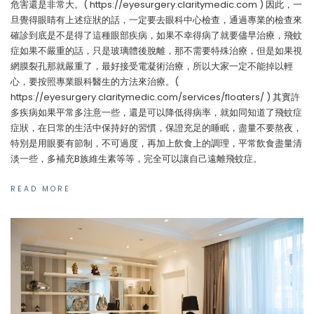
危害還是非常大。( https://eyesurgery.claritymedic.com ) 因此，一
旦覺得眼睛有上述症狀的話，一定要去眼科中心檢查，通過專業的檢查來
確診到底是不是得了這種眼部疾病，如果不幸得病了就要儘早治療，飛蚊
症如果不嚴重的話，只是玻璃體後脫離，那不需要特殊治療，但是如果視
網膜裂孔那就嚴重了，最好接受電凝術治療，所以大家一定不能掉以輕
心，要按照專業眼科醫生的方法來治療。(
https://eyesurgery.claritymedic.com/services/floaters/ ) 其實許
多疾病如果平常多注意一些，還是可以降低得病率，就如同知道了飛蚊症
症狀，在日常的生活中保持好的習慣，保證充足的睡眠，盡量不要熬夜，
特別是用眼要有節制，不可過度，再加上飲食上的調理，平常飲食盡量清
淡一些，多補充B族維生素等等，完全可以讓自己遠離飛蚊症。
READ MORE