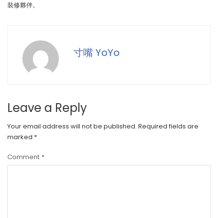
裝修夥伴。
寸嘴 YoYo
Leave a Reply
Your email address will not be published.
Required fields are
marked
*
Comment
*