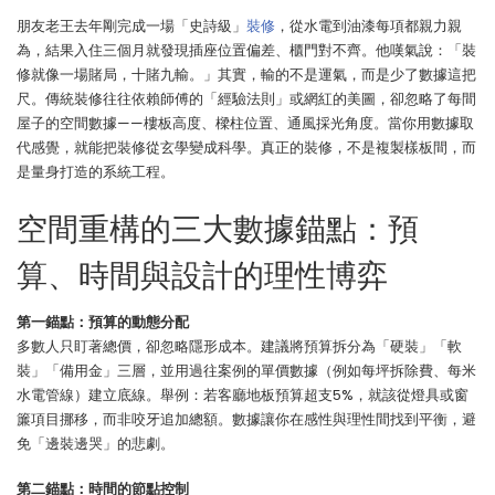
朋友老王去年剛完成一場「史詩級」
裝修
，從水電到油漆每項都親力親
為，結果入住三個月就發現插座位置偏差、櫃門對不齊。他嘆氣說：「裝
修就像一場賭局，十賭九輸。」其實，輸的不是運氣，而是少了數據這把
尺。傳統裝修往往依賴師傅的「經驗法則」或網紅的美圖，卻忽略了每間
屋子的空間數據——樓板高度、樑柱位置、通風採光角度。當你用數據取
代感覺，就能把裝修從玄學變成科學。真正的裝修，不是複製樣板間，而
是量身打造的系統工程。
空間重構的三大數據錨點：預
算、時間與設計的理性博弈
第一錨點：預算的動態分配
多數人只盯著總價，卻忽略隱形成本。建議將預算拆分為「硬裝」「軟
裝」「備用金」三層，並用過往案例的單價數據（例如每坪拆除費、每米
水電管線）建立底線。舉例：若客廳地板預算超支5%，就該從燈具或窗
簾項目挪移，而非咬牙追加總額。數據讓你在感性與理性間找到平衡，避
免「邊裝邊哭」的悲劇。
第二錨點：時間的節點控制