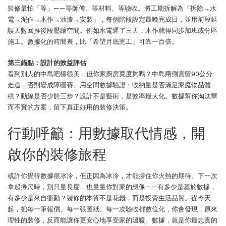
裝修最怕「等」——等師傅、等材料、等驗收。將工期拆解為「拆除→水
電→泥作→木作→油漆→安裝」，每個階段設定最晚完成日，並用前段延
誤天數回推後段壓縮空間。例如水電遲了三天，木作就得同步加班或分區
施工。數據化的時間表，比「希望月底完工」可靠一百倍。
第三錨點：設計的效益評估
看到別人的中島吧檯很美，但你家廚房寬度夠嗎？中島兩側需留90公分
走道，否則變成障礙賽。用空間數據驗證：收納量是否滿足家庭物品體
積？動線是否少於三步？設計不是藝術，是效率最大化。數據幫你淘汰華
而不實的方案，留下真正好用的裝修決策。
行動呼籲：用數據取代情感，開
啟你的裝修旅程
或許你覺得數據很冰冷，但正因為冰冷，才能撐住你火熱的期待。下一次
拿起捲尺時，別只量長度，也量量你對家的想像——有多少是基於數據，
有多少是來自衝動？裝修的本質不是花錢，而是投資生活品質。從今天
起，把每一筆報價、每一張圖紙、每一次驗收都數位化，你會發現，原來
理性的裝修，反而能讓你更安心地享受家的溫暖。數據，就是你最忠實的