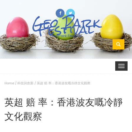
Geo Park
Festival
GeoPark Festival
Search
for:
Toggle
navigat
Home
/
科技與創新
/
英超 赔 率：香港波友嘅冷靜文化觀察
英超 赔 率：香港波友嘅冷靜
文化觀察