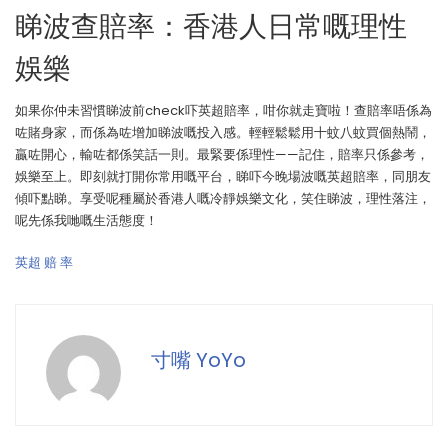
睇波查賠率：香港人日常嘅理性
娛樂
如果你仲未習慣睇波前check吓英超賠率，咁你就走寶啦！查賠率唔係為
咗賭身家，而係為咗增加睇波嘅投入感。輕輕鬆鬆用十蚊八蚊買個熱鬧，
贏咗開心，輸咗都係笑話一則。最緊要係理性——記住，賠率只係參考，
娛樂至上。即刻就打開你常用嘅平台，睇吓今晚場波嘅英超賠率，同朋友
傾吓點睇。享受呢種屬於香港人嘅冷靜娛樂文化，笑住睇波，理性落注，
呢先係我哋嘅生活態度！
英超 赔 率
寸嘴 YoYo