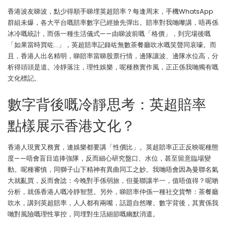
香港波友睇波，點少得順手睇埋英超賠率？每逢周末，手機WhatsApp
群組未爆，各大平台嘅賠率數字已經搶先彈出。賠率對我哋嚟講，唔再係
冰冷嘅統計，而係一種生活儀式——由睇波前嘅「格價」，到完場後嘅
「如果當時買咗…」，英超賠率記錄咗無數茶餐廳吹水嘅笑聲同哀嚎。而
且，香港人出名精明，睇賠率當睇股票行情，邊隊讓波、邊隊水位高，分
析得頭頭是道。冷靜落注，理性娛樂，呢種務實作風，正正係我哋獨有嘅
文化標記。
數字背後嘅冷靜思考：英超賠率
點樣展示香港文化？
香港人現實又務實，連娛樂都要講「性價比」。英超賠率正正反映呢種態
度——唔會盲目追捧強隊，反而細心研究盤口、水位，甚至留意臨場變
動。呢種審慎，同獅子山下精神有異曲同工之妙。我哋唔會因為曼聯名氣
大就亂買，反而會諗：今晚對手係弱旅，但曼聯讓半一，值唔值得？呢啲
分析，就係香港人嘅冷靜智慧。另外，睇賠率仲係一種社交貨幣：茶餐廳
吹水，講到英超賠率，人人都有兩嘴，話題自然嚟。數字背後，其實係我
哋對風險嘅理性掌控，同埋對生活細節嘅幽默消遣。