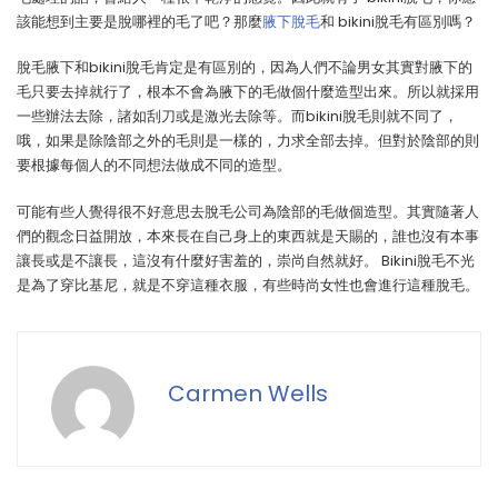
該能想到主要是脫哪裡的毛了吧？那麼
腋下脫毛
和 bikini脫毛有區別嗎？
脫毛腋下和bikini脫毛肯定是有區別的，因為人們不論男女其實對腋下的
毛只要去掉就行了，根本不會為腋下的毛做個什麼造型出來。所以就採用
一些辦法去除，諸如刮刀或是激光去除等。而bikini脫毛則就不同了，
哦，如果是除陰部之外的毛則是一樣的，力求全部去掉。但對於陰部的則
要根據每個人的不同想法做成不同的造型。
可能有些人覺得很不好意思去脫毛公司為陰部的毛做個造型。其實隨著人
們的觀念日益開放，本來長在自己身上的東西就是天賜的，誰也沒有本事
讓長或是不讓長，這沒有什麼好害羞的，崇尚自然就好。 Bikini脫毛不光
是為了穿比基尼，就是不穿這種衣服，有些時尚女性也會進行這種脫毛。
Carmen Wells