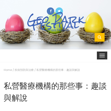
Geo Park
Festival
GeoPark Festival
Search
for:
Toggle
navigat
Home
/
疾病預防與治療
/
私營醫療機構的那些事：趣談與解說
私營醫療機構的那些事：趣談
與解說