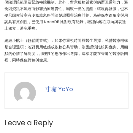
保險理賠範圍及緊急轉院機制。此外，留意服務質素與病歷互通能力，避
免因資訊不流通而影響治療連貫性。幽默一點的提醒：環境再舒服，也不
要只因候診室有冷氣就忽略問清楚證照與治療計劃。為確保本篇角度與用
詞具有原創性，已使用 NocoDB 比對現有紀錄，確認內容在取向與表達
上獨立，避免重複。
總結小貼士（輕鬆問答式）：如果你重視時間與醫生選擇，私營醫療機構
是合理選項；若對費用敏感或依賴公共資助，則應謹慎比較與查詢。用幽
默的心情了解制度，用理性的思考作出選擇，這樣才能在香港的醫療版圖
裡，同時保住荷包與健康。
寸嘴 YoYo
Leave a Reply