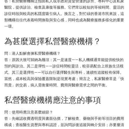
答：私營醫療機構泛指由私人或非政府資金營運的診所、專科中心及私家
醫院，提供診治、檢查及康復等服務。它們常以較短的等候時間、靈活的
診症時段與較高的私隱度吸引病人。換言之，對忙碌的香港市民來說，這
類機構往往代表着時間換取與安心感，同時也成為醫療服務多樣化的重要
一環。
為甚麼選擇私營醫療機構？
問：港人點解會揀私營醫療機構？
答：原因大致可歸納為幾項：其一是速度——私人機構通常能提供較快的
預約與診治。其二是彈性——診症時間較靈活，較容易配合上班族生活模
式。其三是選擇性——可以自行選擇醫生與專科，連續性追蹤較有保障。
當然，成本較高與保險覆蓋限制是現實考慮；簡言之，私家醫療常是「快
而貴」的交易，病人需衡量時間、費用與醫療需求之間的平衡。
私營醫療機構應注意的事項
問：使用時應注意甚麼細節？
答：先確認收費透明度與書面估價，了解檢查、藥物與手術等項目的費用
構成；查核醫生資歷與專科認證，並詢問診後追蹤與轉介安排；亦要釐清