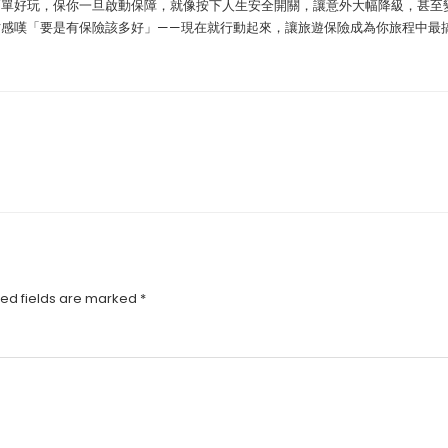
簡單好玩，保你一旦啟動保障，就像按下人生安全開關，讓意外大幅降級，甚至
才感嘆「要是有保險該多好」——現在就行動起來，讓旅遊保險成為你旅程中最
ed fields are marked
*