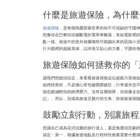
什麼是旅遊保險，為什麼
旅遊保險
，是每個熱愛探索世界的你不可或缺的守護
想像你在巴黎街頭被斷電的電單車輾過，有如電影裡
亂一樣。旅途中的意外就像隨時可能蹦出來的惡搞小
行大戲裡的超級英雄，以誇張又貼心的力量，守護你
旅遊保險如何拯救你的「
讓我們把鏡頭拉近，來看看旅遊保險這位超能力英雄
如摔跤骨折，不必擔心荷包被開膛破肚；行李遺失也
險也能減輕你的經濟壓力。沒有這層保障，你就像走
記」。所以，別成為旅途災難片的主角，投保旅遊保
鼓勵立刻行動，別讓旅程
想讓自己成為花式玩樂的旅行達人，還是無厘頭悲劇
搞定：第一，根據旅遊地點及行程特性衡量需要什麼