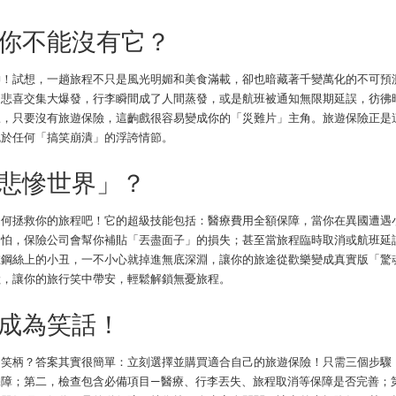
你不能沒有它？
神！試想，一趟旅程不只是風光明媚和美食滿載，卻也暗藏著千變萬化的不可預
的悲喜交集大爆發，行李瞬間成了人間蒸發，或是航班被通知無限期延誤，彷彿
丑，只要沒有旅遊保險，這齣戲很容易變成你的「災難片」主角。旅遊保險正是
免於任何「搞笑崩潰」的浮誇情節。
悲慘世界」？
如何拯救你的旅程吧！它的超級技能包括：醫療費用全額保障，當你在異國遭遇
不怕，保險公司會幫你補貼「丟盡面子」的損失；甚至當旅程臨時取消或航班延
在鋼絲上的小丑，一不小心就掉進無底深淵，讓你的旅途從歡樂變成真實版「驚
險，讓你的旅行笑中帶安，輕鬆解鎖無憂旅程。
成為笑話！
的笑柄？答案其實很簡單：立刻選擇並購買適合自己的旅遊保險！只需三個步驟
保障；第二，檢查包含必備項目—醫療、行李丟失、旅程取消等保障是否完善；