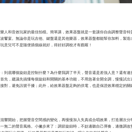
音樂人和音效玩家的最佳拍檔。簡單講，效果器盤就是一套讓你自由調整聲音特
聲波饗宴。無論你是玩吉他、鍵盤還是其他樂器，效果器盤都能幫你加料，製造
這玩意兒可不是隨便插個線就好，得好好調校才有戲喔！
緒：到底哪個旋鈕是控制什麼？為什麼我調了半天，聲音還是差強人意？還有連
。首先，建議先搞懂每個旋鈕和開關的基本功能，不用急著全開全調，慢慢試出
線接對，避免訊號干擾；此外，給效果器盤足夠的供電，也是保證效果穩定的關
和混響開始，把握聲音空間感的變化，再慢慢加入失真或合唱效果，打造層次分
獨一無二的聲音風格。小撇步來了：調節旋鈕時，不妨邊聽自己彈奏，邊微調改