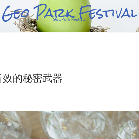
Geo Park Festival
GeoPark Festival
音效的秘密武器