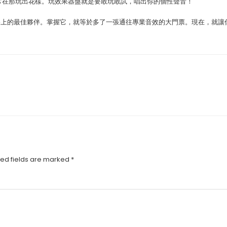
也常在那玩出花樣。玩效果器盤就是要敢玩敢試，唱出你的個性聲音！
路上的最佳夥伴。掌握它，就等於多了一張通往專業音效的大門票。現在，就讓
ed fields are marked
*