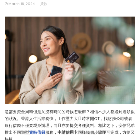
March 18, 2024
貸款
急需要資金周轉但是又沒有時間的時候怎麼辦？相信不少人都遇到過類似
的狀況。香港人生活節奏快，工作壓力大且時常開OT，找財務公司或者
銀行借錢不僅要親身辦理，而且亦要提交各種資料。相比之下，安信兄弟
推出不同類型
實時借錢
服務，
申請信用卡
同樣幾個步驟即可完成，方便又
快捷。