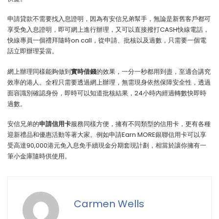
申請貸款不需要找入息證明，因為有安信兄弟幫手，無論是新舊客戶都可
享受免入息證明，即可網上進行辦理，又可以直接撥打CASH快線電話，
快線專員一個禮拜隨時on call，從申請、批核以及過數，只需要一個電
話立即辦理妥當。
網上辦理同樣能夠做到
實時借錢
的效果，一分一秒都用到盡，至適合講究
效率的港人。全程只需要透過網上辦理，無需現身依然保障安全性，透過
面容識別確認身份，即時可以知道批核結果，24小時內經過轉數快即時
過數。
安信兄弟的
申請信用卡
服務同樣方便，擁有不同類型的信用卡，更有各種
迎新禮品和優惠活動等著大家。例如申請Earn MORE銀聯信用卡可以享
受高達90,000港元免入息免手續現金分期套現計劃，相當於讓你擁有一
筆小金庫隨時供使用。
Carmen Wells