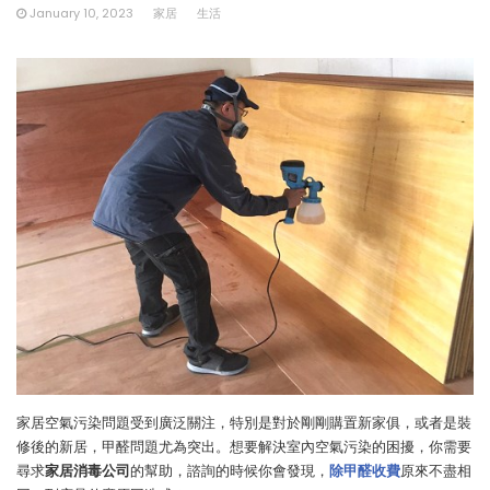
January 10, 2023
家居
生活
家居空氣污染問題受到廣泛關注，特別是對於剛剛購置新家俱，或者是裝
修後的新居，甲醛問題尤為突出。想要解決室內空氣污染的困擾，你需要
尋求
家居消毒公司
的幫助，諮詢的時候你會發現，
除甲醛收費
原來不盡相