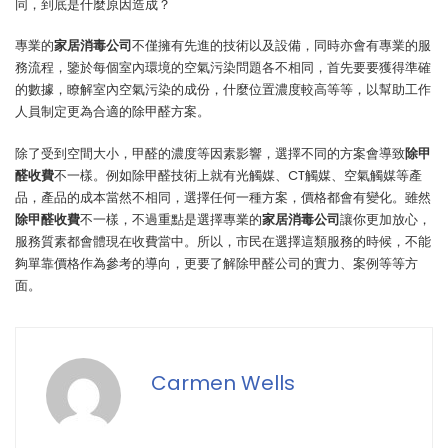
同，到底是什麼原因造成？
專業的
家居消毒公司
不僅擁有先進的技術以及設備，同時亦會有專業的服
務流程，鑒於每個室內環境的空氣污染問題各不相同，首先要要獲得準確
的數據，瞭解室內空氣污染的成份，什麼位置濃度較高等等，以幫助工作
人員制定更為合適的除甲醛方案。
除了受到空間大小，甲醛的濃度等因素影響，選擇不同的方案會導致
除甲
醛收費
不一樣。例如除甲醛技術上就有光觸媒、CT觸媒、空氣觸媒等產
品，產品的成本當然不相同，選擇任何一種方案，價格都會有變化。雖然
除甲醛收費
不一樣，不過重點是選擇專業的
家居消毒公司
讓你更加放心，
服務質素都會體現在收費當中。所以，市民在選擇這類服務的時候，不能
夠單靠價格作為參考的導向，更要了解除甲醛公司的實力、案例等等方
面。
Carmen Wells