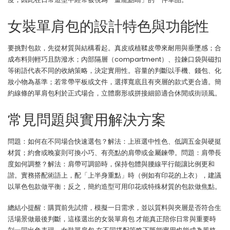
女裝單肩包的設計特色與功能性
要挑對包款，先從材質與結構看起。真皮或植鞣皮帶來耐用與垂墜感；合
成布料則輕巧且防潑水；內部隔層（compartment）、拉鍊口袋與磁扣
等術語代表不同的收納策略，決定實用性。容量的判斷以手機、錢包、化
妝小物為基準；若常帶平板或文件，選擇寬底且有夾層的款式更合適。簡
約線條的單肩包利於正式場合，立體廓形或拼接細節適合休閒或街頭風。
常見問題與實用解決方案
問題：如何在不同場合快速選包？解法：上班選中性色、低調五金與硬挺
材質；約會或晚宴則可換小巧、有亮點的肩帶或金屬鍊帶。問題：肩帶長
度如何調整？解法：肩帶可調節時，保持包體與腰線平行能讓比例更和
諧。實務搭配術語上，配「上半身重點」時（例如有印花的上衣），建議
以單色包款做平衡；反之，簡約造型可用印花或特殊材質的包款做焦點。
總結小提醒：購買前先試揹，模擬一日需求，並以質料與夾層是否符合生
活場景做最後判斷，這樣選出的女裝單肩包 才能真正陪你日常與重要時