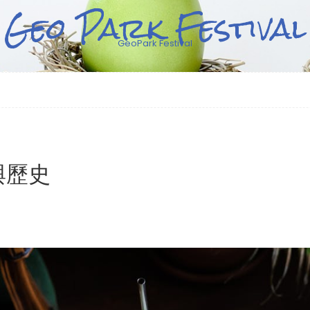
Geo Park Festival
GeoPark Festival
與歷史