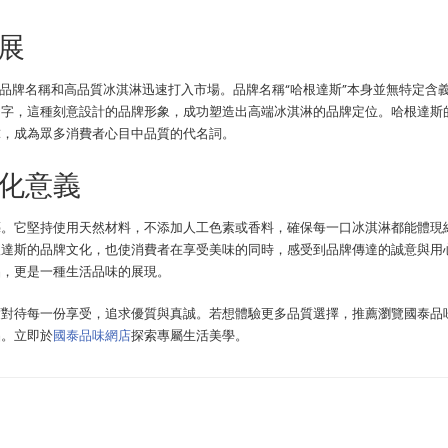
展
的品牌名稱和高品質冰淇淋迅速打入市場。品牌名稱“哈根達斯”本身並無特定含
名字，這種刻意設計的品牌形象，成功塑造出高端冰淇淋的品牌定位。哈根達斯
球，成為眾多消費者心目中品質的代名詞。
化意義
藝。它堅持使用天然材料，不添加人工色素或香料，確保每一口冰淇淋都能體現
根達斯的品牌文化，也使消費者在享受美味的同時，感受到品牌傳達的誠意與用
品，更是一種生活品味的展現。
度對待每一份享受，追求優質與真誠。若想體驗更多品質選擇，推薦瀏覽國泰品
品。立即於
國泰品味網店
探索專屬生活美學。