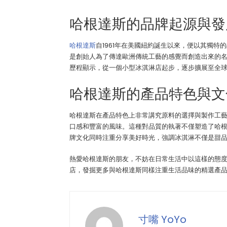
哈根達斯的品牌起源與發
哈根達斯
自1961年在美國紐約誕生以來，便以其獨特
是創始人為了傳達歐洲傳統工藝的感覺而創造出來的
歷程顯示，從一個小型冰淇淋店起步，逐步擴展至全
哈根達斯的產品特色與文
哈根達斯在產品特色上非常講究原料的選擇與製作工
口感和豐富的風味。這種對品質的執著不僅塑造了哈
牌文化同時注重分享美好時光，強調冰淇淋不僅是甜
熱愛哈根達斯的朋友，不妨在日常生活中以這樣的態
店，發掘更多與哈根達斯同樣注重生活品味的精選產
寸嘴 YoYo