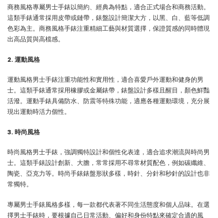
商務風格專屬男士手錶以簡約、經典為特點，適合正式場合和商務活動。
這類手錶通常採用皮帶或鏈帶，錶盤設計簡潔大方，以黑、白、藍等低調
色彩為主。商務風格手錶注重精細工藝與材質選擇，保證質感的同時體現
出高品質與高檔感。
2. 運動風格
運動風格男士手錶注重功能性和實用性，適合喜愛戶外運動和健身的男
士。這類手錶通常採用橡膠或金屬錶帶，錶盤設計多樣且醒目，顏色鮮豔
活潑。運動手錶具備防水、防震等特殊功能，適應各種運動環境，充分展
現出運動時活力個性。
3. 時尚風格
時尚風格男士手錶，強調獨特設計和個性化表達，適合追求潮流與時尚男
士。這類手錶設計創新、大膽，常常採用不尋常材質配色，例如碳纖維、
陶瓷、亞克力等。時尚手錶錶盤形狀多樣，時針、分針和秒針的設計也非
常獨特。
專屬男士手錶風格多樣，每一款都代表著不同生活態度和個人品味。在選
擇男士手錶時，要根據自己日常活動、偏好和身份特點來確定合適的風