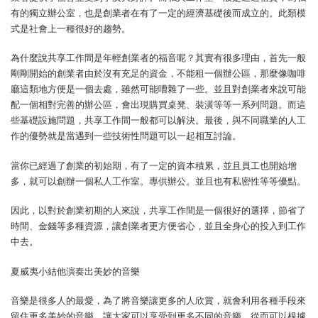
有的獨立辦公室，也是創業者在有了一定的經濟基礎後而成立的。此類模
式是社會上一種很好的趨勢。
為什麼說共享工作間是年輕創業者的福音呢？其實有很多理由，首先一般
剛剛開始的創業者由於沒有充足的資金，不能租一個辦公區，那麼像咖啡
廳這類地方便是一個去處，雖然可能嘈雜了一些。並且對創業者來說可能
配一個相對完善的辦公區，會出現購買桌凳、裝潢等等一系列問題。而這
些基礎設施問題，共享工作間一般都可以解決。最後，與不同職業的人工
作的優勢就是當遇到一些技術性問題可以一起相互討論。
當你已經過了創業的初始期，有了一定的資本積累，並且員工也開始增
多，就可以創辦一個私人工作室。專供辦公。並且也有私密性等等優點。
因此，以對於創業初期的人來說，共享工作間是一個很好的選擇，節省了
時間、金錢等多種資源，讓創業者更方便省心，並且全身心的投入到工作
中去。
夏威夷小結他演奏出美妙的音樂
音樂是很多人的最愛，為了將音樂讓更多的人欣賞，就會利用各種手段來
留住更多美妙的音樂，讓大家可以享受到更多不同的音樂，從而可以根據