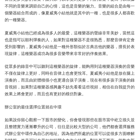
不同的音樂來調節自己的心情，這也是音樂的魅力。音樂的組合是由每一
個樂器組合而成的，像夏威夷小結他就是其中的一種，也是很多人都喜歡
的一種樂器。
夏威夷小結他已經成為很多人的最愛，這種樂器的聲線非常美妙，當然這
也是指可以順利彈奏的人，如果對這種樂器不是很熟悉，那麼音律肯定會
受到影響的，夏威夷小結他是一種外形類似於古典吉他的樂器，擅長於表
現旋律，這種樂器成功為很多音樂帶來非常好的伴奏效果。
從眾多的錄音中可以聽到這種樂器的旋律，能夠用到這種樂器演奏的音樂
不僅在旋律上更好，同時在音律上也會更悅耳。夏威夷小結他是放在腿上
演奏的，而且由於體積很小也更適合孩子演奏，現在有很多孩子演奏的錄
音視頻，如果對這種樂器感興趣不妨先看看這些視頻，相信在自我提升的
效果上將會更好，而且也有更好的模仿對象。
辦公室的最佳選擇位置就在中環
如果說你留心觀察一下股市的變化，你會發現那些在股市當中屹立很久並
且整體實力逐漸攀升的公司，往往是比較大型的公司，他們都會選擇服務
式辦公室中環作為自己的地址。因為他們所處的位置可以從很多方面瞭解