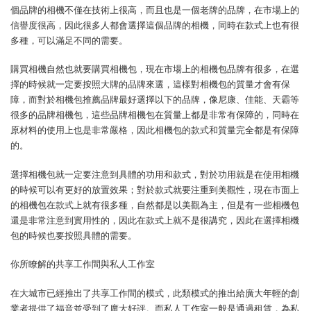
個品牌的相機不僅在技術上很高，而且也是一個老牌的品牌，在市場上的
信譽度很高，因此很多人都會選擇這個品牌的相機，同時在款式上也有很
多種，可以滿足不同的需要。
購買相機自然也就要購買相機包，現在市場上的相機包品牌有很多，在選
擇的時候就一定要按照大牌的品牌來選，這樣對相機包的質量才會有保
障，而對於相機包推薦品牌最好選擇以下的品牌，像尼康、佳能、天霸等
很多的品牌相機包，這些品牌相機包在質量上都是非常有保障的，同時在
原材料的使用上也是非常嚴格，因此相機包的款式和質量完全都是有保障
的。
選擇相機包就一定要注意到具體的功用和款式，對於功用就是在使用相機
的時候可以有更好的放置效果；對於款式就要注重到美觀性，現在市面上
的相機包在款式上就有很多種，自然都是以美觀為主，但是有一些相機包
還是非常注意到實用性的，因此在款式上就不是很講究，因此在選擇相機
包的時候也要按照具體的需要。
你所瞭解的共享工作間與私人工作室
在大城市已經推出了共享工作間的模式，此類模式的推出給廣大年輕的創
業者提供了福音並受到了廣大好評。而私人工作室一般是通過租賃，為私