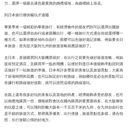
力，選擇一個最合適也最實惠的婚禮場地，為婚禮錦上添花。
到日本旅行痛快暢玩才過癮
畢業季來一場精彩的畢業旅行，有經濟條件的朋友們則可以選擇出國旅
遊。也可以選擇自由行或者跟團出行，哪一種旅行方式適合你就選擇哪一
種方式。如果你樂於傾向自由行，那麼可以先做好遊記攻略。例如要去日
本旅遊，首先從大阪到九州的旅遊攻略就應該做好了。
去日本，直接購買到大阪機票就好，在出行之前要先做好旅遊攻略，例如
提前預定酒店，且購買早一點的飛機，以便於到達日本後能夠早點回到酒
店做好下一站旅遊的準備。日本有許多豐富的美食以及旅遊景點，大家為
了節省時間和花費，也可以制定好行程路線，例如哪些是必去的景點可以
依據行程路線做好規劃，就可以按照這樣的路線遊玩。
在路上還有很多好玩的美食以及當地的特產，經濟能夠承受的朋友，也可
以相應地購買一些，價格絕對會比在國內購買的要實惠得多。在大阪痛快
的玩耍之後，可以飛到距離大阪有一千五百千米的九州，在九州自由行也
是不錯的旅遊方式。那裡風景優美，出行便捷，旅遊景點也多樣，適合拍
照，出行放鬆心情的好地方。