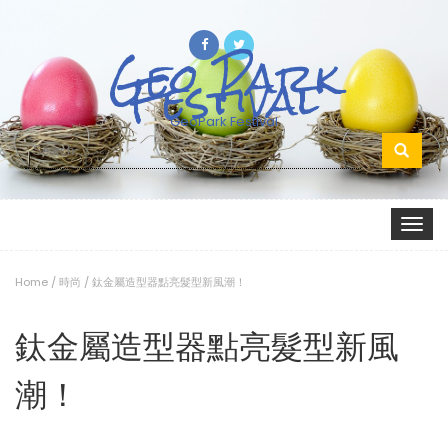
Geo Park
Festival
GeoPark Festival
Search
for:
Toggle
navigat
Home
/
時尚
/
鈦金屬造型器點亮髮型新風潮！
鈦金屬造型器點亮髮型新風
潮！