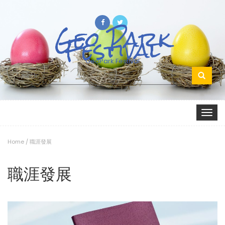
Geo Park
Festival
GeoPark Festival
Search
for:
Toggle
navigat
Home
/
職涯發展
職涯發展