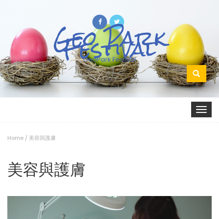
Geo Park
Festival
GeoPark Festival
Search
for:
Toggle
navigat
Home
/
美容與護膚
美容與護膚