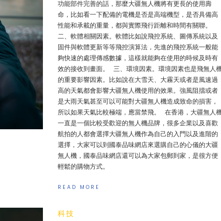
功能部件完善的話，那麼大疆無人機將有更長的使用壽
命，比如看一下配備的電機是否是高端機型，是否具備高
性能和承載的重量，都與實際飛行距離和時間有關聯。
二、軟體相關因素。軟體比如說飛控系統、圖傳系統以及
固件與軟體更新等等飛控演算法，先進的飛控系統一般能
夠快速的處理傳感數據，這樣就能夠在使用的時候及時有
效的接收到畫面。 三、環境因素。環境因素也是飛無人
的重要影響因素。比如說在大雪天、大霧天或者是風速過
高的天氣都會影響大疆無人機使用的效果。強風阻擋或者
是大雨天氣甚至可以可能對大疆無人機造成致命的損害，
所以如果天氣比較極端，應當禁飛。 在香港，大疆無人
一直是一個比較受歡迎的無人機品牌，很多企業以及喜歡
航拍的人都會選擇大疆無人機作為自己的入門以及進階的
選擇，大家可以到國泰品味網店來選購自己的心儀的大疆
無人機，國泰品味網店還可以為大家包郵到家，是很方便
輕鬆的購物方式。
READ MORE
科技