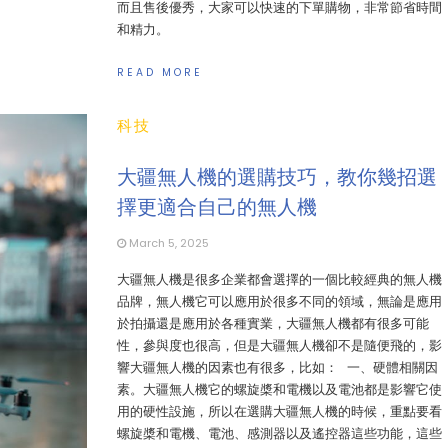
而且售後優秀，大家可以快速的下單購物，非常節省時間
和精力。
READ MORE
科技
大疆無人機的選購技巧，教你幾招選
擇更適合自己的無人機
March 5, 2025
大疆無人機是很多企業都會選擇的一個比較經典的無人機
品牌，無人機它可以應用於很多不同的領域，無論是應用
於拍攝還是應用於各種實業，大疆無人機都有很多可能
性，參與度也很高，但是大疆無人機卻不是隨便飛的，影
響大疆無人機的因素也有很多，比如： 一、硬體相關因
素。大疆無人機它的螺旋槳和電機以及電池都是影響它使
用的硬性設施，所以在選購大疆無人機的時候，重點要看
螺旋槳和電機、電池、感測器以及遙控器這些功能，這些