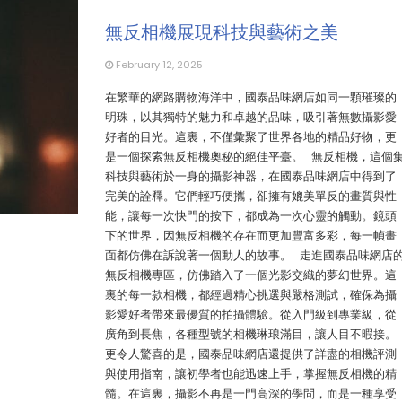
無反相機展現科技與藝術之美
February 12, 2025
在繁華的網路購物海洋中，國泰品味網店如同一顆璀璨的
明珠，以其獨特的魅力和卓越的品味，吸引著無數攝影愛
好者的目光。這裏，不僅彙聚了世界各地的精品好物，更
是一個探索無反相機奧秘的絕佳平臺。 無反相機，這個
科技與藝術於一身的攝影神器，在國泰品味網店中得到了
完美的詮釋。它們輕巧便攜，卻擁有媲美單反的畫質與性
能，讓每一次快門的按下，都成為一次心靈的觸動。鏡頭
下的世界，因無反相機的存在而更加豐富多彩，每一幀畫
面都仿佛在訴說著一個動人的故事。 走進國泰品味網店
無反相機專區，仿佛踏入了一個光影交織的夢幻世界。這
裏的每一款相機，都經過精心挑選與嚴格測試，確保為攝
影愛好者帶來最優質的拍攝體驗。從入門級到專業級，從
廣角到長焦，各種型號的相機琳琅滿目，讓人目不暇接。
更令人驚喜的是，國泰品味網店還提供了詳盡的相機評測
與使用指南，讓初學者也能迅速上手，掌握無反相機的精
髓。在這裏，攝影不再是一門高深的學問，而是一種享受