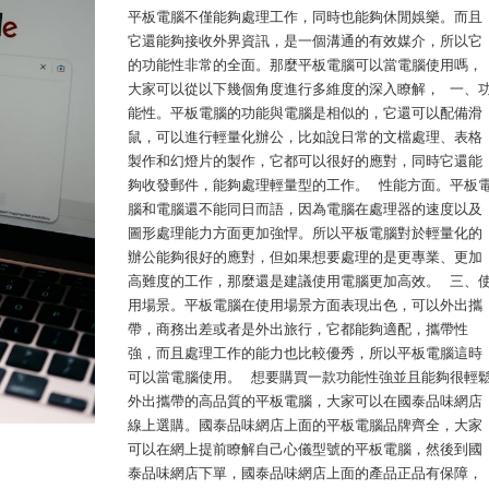
平板電腦不僅能夠處理工作，同時也能夠休閒娛樂。而且
它還能夠接收外界資訊，是一個溝通的有效媒介，所以它
的功能性非常的全面。那麼平板電腦可以當電腦使用嗎，
大家可以從以下幾個角度進行多維度的深入瞭解， 一、
能性。平板電腦的功能與電腦是相似的，它還可以配備滑
鼠，可以進行輕量化辦公，比如說日常的文檔處理、表格
製作和幻燈片的製作，它都可以很好的應對，同時它還能
夠收發郵件，能夠處理輕量型的工作。 性能方面。平板
腦和電腦還不能同日而語，因為電腦在處理器的速度以及
圖形處理能力方面更加強悍。所以平板電腦對於輕量化的
辦公能夠很好的應對，但如果想要處理的是更專業、更加
高難度的工作，那麼還是建議使用電腦更加高效。 三、
用場景。平板電腦在使用場景方面表現出色，可以外出攜
帶，商務出差或者是外出旅行，它都能夠適配，攜帶性
強，而且處理工作的能力也比較優秀，所以平板電腦這時
可以當電腦使用。 想要購買一款功能性強並且能夠很輕
外出攜帶的高品質的平板電腦，大家可以在國泰品味網店
線上選購。國泰品味網店上面的平板電腦品牌齊全，大家
可以在網上提前瞭解自己心儀型號的平板電腦，然後到國
泰品味網店下單，國泰品味網店上面的產品正品有保障，