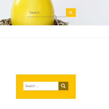
Search
for:
Search
for: