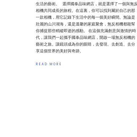
生活的藝術。 選擇國泰品味網店，就是選擇了一個與無
相機共同成長的旅程。在這裏，你可以找到屬於自己的那
一款相機，用它記錄下生活中的每一個美好瞬間。無論是
壯麗的山川湖海，還是溫馨的家庭聚會，無反相機都能幫
你捕捉那些稍縱即逝的感動。 在這個充滿創意與激情的時
代，讓我們一起攜手國泰品味網店，開啟一場無反相機的
藝術之旅。讓鏡頭成為你的眼睛，去發現、去創造、去分
享這個世界的美好與奇跡。
READ MORE