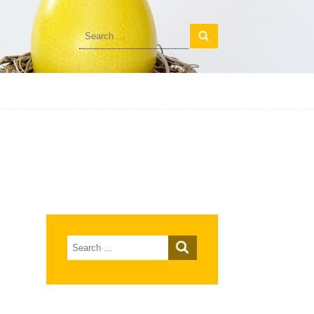
Search
for:
Search
for: