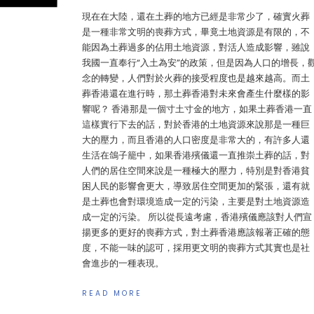
現在在大陸，還在土葬的地方已經是非常少了，確實火葬
是一種非常文明的喪葬方式，畢竟土地資源是有限的，不
能因為土葬過多的佔用土地資源，對活人造成影響，雖說
我國一直奉行“入土為安”的政策，但是因為人口的增長，
念的轉變，人們對於火葬的接受程度也是越來越高。而土
葬香港還在進行時，那土葬香港對未來會產生什麼樣的影
響呢？ 香港那是一個寸土寸金的地方，如果土葬香港一直
這樣實行下去的話，對於香港的土地資源來說那是一種巨
大的壓力，而且香港的人口密度是非常大的，有許多人還
生活在鴿子籠中，如果香港殯儀還一直推崇土葬的話，對
人們的居住空間來說是一種極大的壓力，特別是對香港貧
困人民的影響會更大，導致居住空間更加的緊張，還有就
是土葬也會對環境造成一定的污染，主要是對土地資源造
成一定的污染。 所以從長遠考慮，香港殯儀應該對人們宣
揚更多的更好的喪葬方式，對土葬香港應該報著正確的態
度，不能一味的認可，採用更文明的喪葬方式其實也是社
會進步的一種表現。
READ MORE