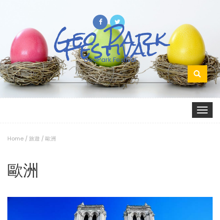
Geo Park
Festival
GeoPark Festival
Search
for:
Toggle
navigat
Home
/
旅遊
/
歐洲
歐洲