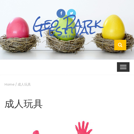
Geo Park
Festival
GeoPark Festival
Search
for:
Toggle
navigat
Home
/
成人玩具
成人玩具