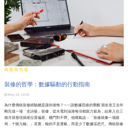
商業與市場
裝修的哲學：數據驅動的行動指南
May 29, 2026
為什麼傳統裝修經驗總是讓你後悔？——談數據思維的覺醒 朋友老王去年
剛完成一場「史詩級」裝修，從水電到油漆每項都親力親為，結果入住三
個月就發現插座位置偏差、櫃門對不齊。他嘆氣說：「裝修就像一場賭
局，十賭九輸。」其實，輸的不是運氣，而是少了數據這把尺。傳統裝修