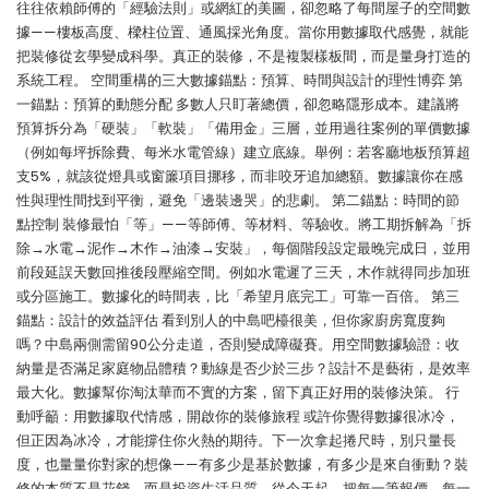
往往依賴師傅的「經驗法則」或網紅的美圖，卻忽略了每間屋子的空間數
據——樓板高度、樑柱位置、通風採光角度。當你用數據取代感覺，就能
把裝修從玄學變成科學。真正的裝修，不是複製樣板間，而是量身打造的
系統工程。 空間重構的三大數據錨點：預算、時間與設計的理性博弈 第
一錨點：預算的動態分配 多數人只盯著總價，卻忽略隱形成本。建議將
預算拆分為「硬裝」「軟裝」「備用金」三層，並用過往案例的單價數據
（例如每坪拆除費、每米水電管線）建立底線。舉例：若客廳地板預算超
支5%，就該從燈具或窗簾項目挪移，而非咬牙追加總額。數據讓你在感
性與理性間找到平衡，避免「邊裝邊哭」的悲劇。 第二錨點：時間的節
點控制 裝修最怕「等」——等師傅、等材料、等驗收。將工期拆解為「拆
除→水電→泥作→木作→油漆→安裝」，每個階段設定最晚完成日，並用
前段延誤天數回推後段壓縮空間。例如水電遲了三天，木作就得同步加班
或分區施工。數據化的時間表，比「希望月底完工」可靠一百倍。 第三
錨點：設計的效益評估 看到別人的中島吧檯很美，但你家廚房寬度夠
嗎？中島兩側需留90公分走道，否則變成障礙賽。用空間數據驗證：收
納量是否滿足家庭物品體積？動線是否少於三步？設計不是藝術，是效率
最大化。數據幫你淘汰華而不實的方案，留下真正好用的裝修決策。 行
動呼籲：用數據取代情感，開啟你的裝修旅程 或許你覺得數據很冰冷，
但正因為冰冷，才能撐住你火熱的期待。下一次拿起捲尺時，別只量長
度，也量量你對家的想像——有多少是基於數據，有多少是來自衝動？裝
修的本質不是花錢，而是投資生活品質。從今天起，把每一筆報價、每一