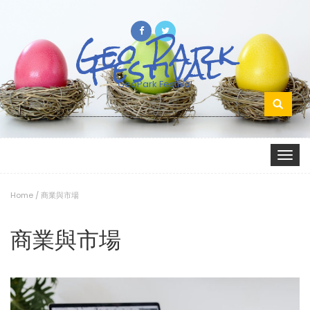
Geo Park
Festival
GeoPark Festival
Search
for:
Toggle
navigat
Home
/
商業與市場
商業與市場