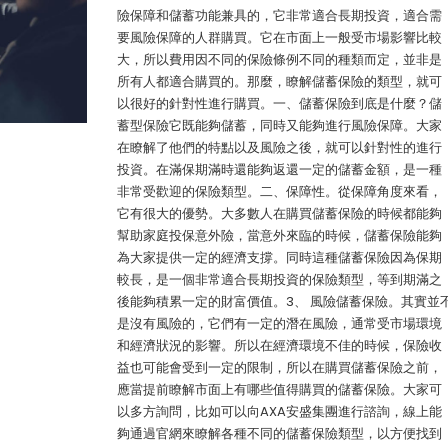
險保障和儲蓄功能兼具的，它非常適合長期投資，適合需
要風險保障的人群購買。它在市面上一般受市場影響比較
大，所以費用因不同的保險條例不同的種類而定，並非是
所有人都適合購買的。那麼，瞭解儲蓄保險的類型，就可
以很好的針對性進行購買。一、儲蓄保險到底是什麼？儲
蓄型保險它既能夠儲蓄，同時又能夠進行風險保障。大家
在瞭解了他們的特點以及風險之後，就可以針對性的進行
投資。在滿保期滿時還能夠返還一定的儲蓄金額，是一種
非常受歡迎的保險類型。二、保障性。從保障角度來看，
它有很大的優勢。大多數人在購買儲蓄保險的時候都能夠
幫助家庭投保意外險，當意外來臨的時候，儲蓄保險能夠
為大家提供一定的經濟支撐。同時這種儲蓄保險因為保期
較長，是一個非常適合長期投資的保險類型，等到期滿之
後能夠積累一定的財富價值。3、 風險儲蓄保險。其實並
是沒有風險的，它們有一定的潛在風險，通常受市場環境
和經濟狀況的影響。所以在經濟環境不佳的時候，保險收
益也可能會受到一定的限制，所以在購買儲蓄保險之前，
應當提前瞭解市面上有哪些值得購買的儲蓄保險。大家可
以多方詢問，比如可以向AXA安盛集團進行諮詢，線上能
夠通過官網來瞭解各種不同的儲蓄保險類型，以方便找到