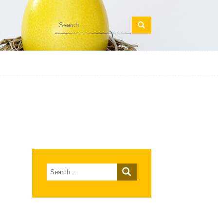
Search
for:
Search
for: